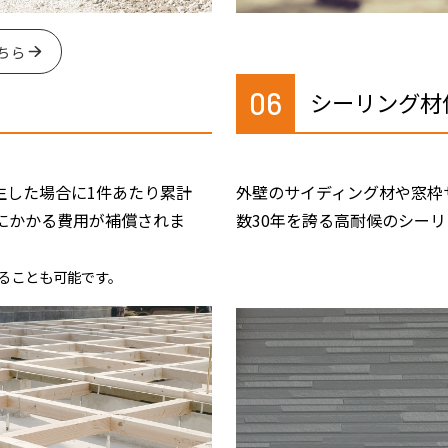
ちら
06
シーリング材
生した場合に1件あたり累計
外壁のサイディング材や窓枠
繕にかかる費用が補償されま
数30年を誇る高耐候のシー
けることも可能です。