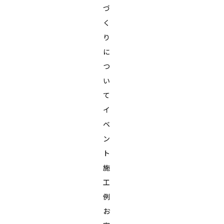
づ
く
り
に
つ
い
て
イ
ベ
ン
ト
施
工
例
お