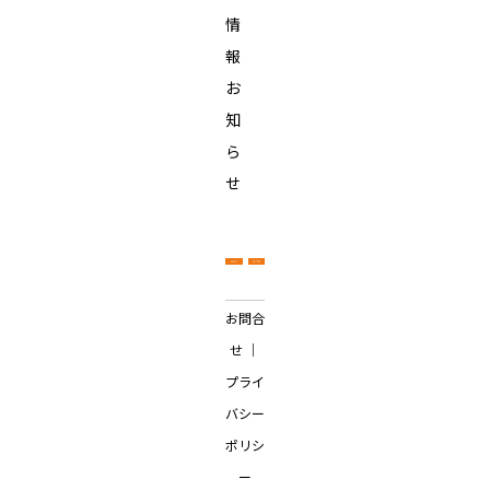
情
報
お
知
ら
せ
お問合
せ
｜
プライ
バシー
ポリシ
ー