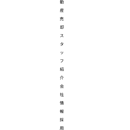
動
産
売
却
ス
タ
ッ
フ
紹
介
会
社
情
報
採
用