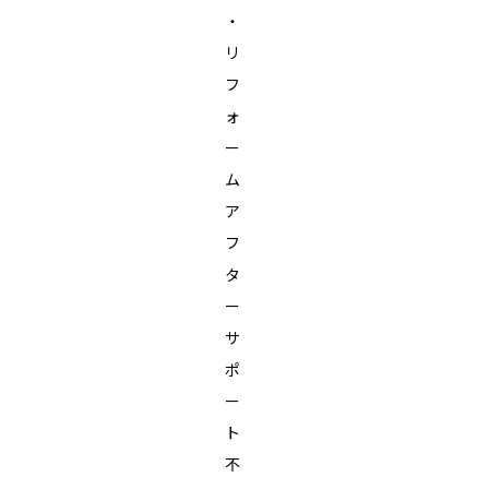
・
リ
フ
ォ
ー
ム
ア
フ
タ
ー
サ
ポ
ー
ト
不