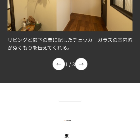
リビングと廊下の間に配したチェッカーガラスの室内窓
がぬくもりを伝えてくれる。
よく
壁
び
←
1
/ 3
→
家