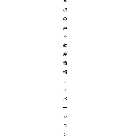
客
様
の
声
不
動
産
情
報
リ
ノ
ベ
ー
シ
ョ
ン