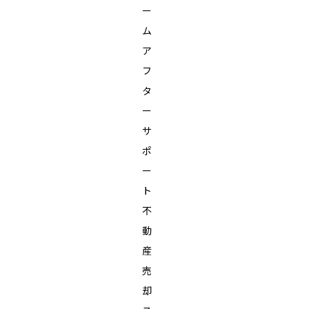
ー
ム
ア
フ
タ
ー
サ
ポ
ー
ト
不
動
産
売
却