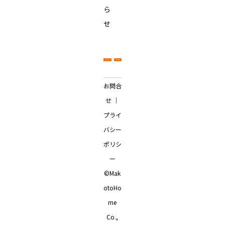
ら
せ
お問合
せ
｜
プライ
バシー
ポリシ
ー
©Mak
otoHo
me
Co.,