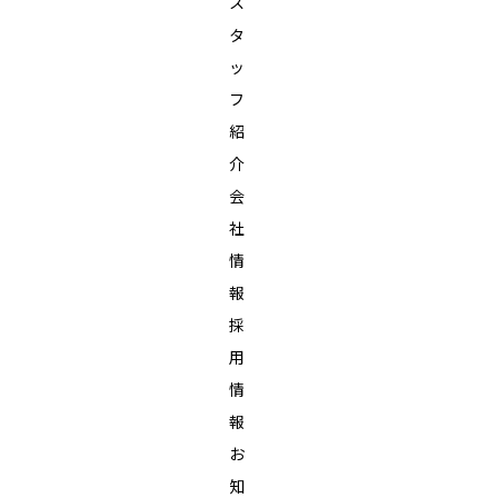
ス
タ
ッ
フ
紹
介
会
社
情
報
採
用
情
報
お
知