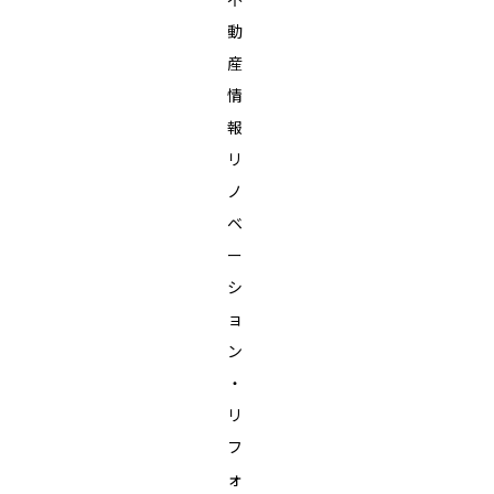
動
産
情
報
リ
ノ
ベ
ー
シ
ョ
ン
・
リ
フ
ォ